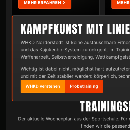
MEHR ERFAHREN
MEHR
KAMPFKUNST MIT LINI
WHKD Norderstedt ist keine austauschbare Fitne
und das Kajukenbo-System zurückgeht. Im Traini
Waffenarbeit, Selbstverteidigung, Wettkampfgeist 
Wichtig ist dabei nicht, möglichst hart aufzutret
und mit der Zeit stabiler werden: körperlich, tech
WHKD verstehen
Probetraining
TRAININGS
Der aktuelle Wochenplan aus der Sportschule. Für 
finden wir die passen