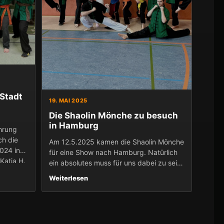
 Stadt
19. MAI 2025
Die Shaolin Mönche zu besuch
in Hamburg
hrung
ch die
Am 12.5.2025 kamen die Shaolin Mönche
024 in
für eine Show nach Hamburg. Natürlich
Katja H.
ein absolutes muss für uns dabei zu sein.
on der
Auf Einladung der Organisatoren durften
Weiterlesen
wir aus Norderstedt exklusiv die Mönche
vor der Show treffen...