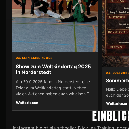
23. SEPTEMBER 2025
Show zum Weltkindertag 2025
in Norderstedt
24. JULI 202
Sommerfe
Am 20.9.2025 fand in Norderstedt eine
Feier zum Weltkindertag statt. Neben
Hallo Liebe 
vielen Aktionen haben auch wir einen Teil
euch der S
dazu beigetragen. Es hat sehr viel spaß
Weiterlesen
Weiterlesen
gemacht und auch die Zuschauer/innen
EINBLIC
waren zufrieden.
Instagram bleibt als schneller Blick ins Training, abe