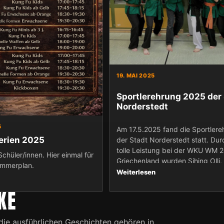
19. MAI 2025
Sportlerehrung 2025 der
Norderstedt
5
Am 17.5.2025 fand die Sportlere
rien 2025
der Stadt Norderstedt statt. Dur
tolle Leistung bei der WKU WM 2
Schüler/innen. Hier einmal für
Griechenland wurden Sihing Olli, 
ommerplan.
und Fiete T. für die Leistungen v
Weiterlesen
Stadt ausgezeichnet...
KE
r die ausführlichen Geschichten gehören in